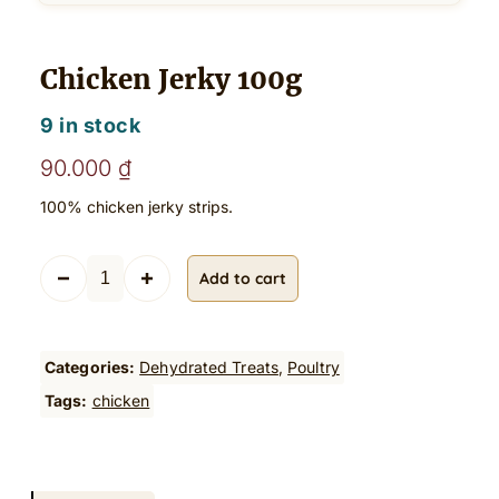
Chicken Jerky 100g
9 in stock
90.000
₫
100% chicken jerky strips.
C
Add to cart
h
i
c
k
Categories:
Dehydrated Treats
, 
Poultry
e
Tags:
chicken
n
J
e
r