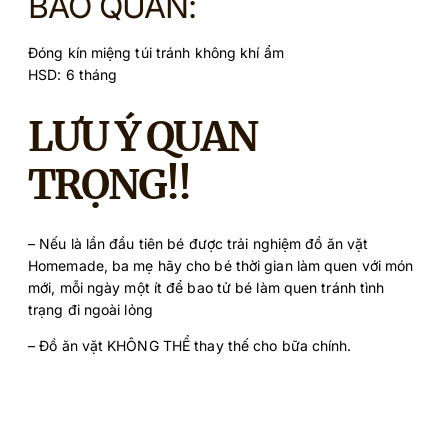
BẢO QUẢN:
Đóng kín miệng túi tránh không khí ẩm
HSD: 6 tháng
LƯU Ý QUAN
TRỌNG!!
– Nếu là lần đầu tiên bé được trải nghiệm đồ ăn vặt
Homemade, ba mẹ hãy cho bé thời gian làm quen với món
mới, mỗi ngày một ít để bao tử bé làm quen tránh tình
trạng đi ngoài lỏng
– Đồ ăn vặt KHÔNG THỂ thay thế cho bữa chính.