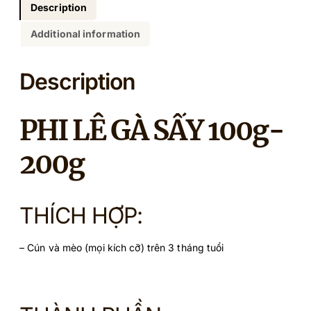
k
Description
y
Additional information
1
0
0
Description
g
q
u
PHI LÊ GÀ SẤY 100g-
a
n
200g
t
i
t
y
THÍCH HỢP:
– Cún và mèo (mọi kích cỡ) trên 3 tháng tuổi