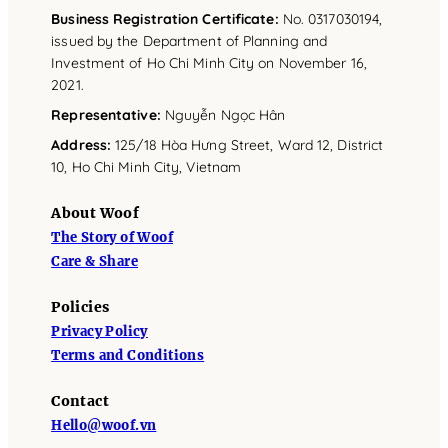
Business Registration Certificate:
No. 0317030194,
issued by the Department of Planning and
Investment of Ho Chi Minh City on November 16,
2021.
Representative
:
Nguyễn Ngọc Hân
Address
:
125/18 Hòa Hưng Street, Ward 12, District
10, Ho Chi Minh City, Vietnam
About Woof
The Story of Woof
Care & Share
Policies
Privacy Policy
Terms and Conditions
Contact
Hello@woof.vn